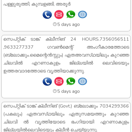
പള്ളുരുത്തി, കുമ്പളങ്ങി, അരൂർ
5 days ago
സെപ്റ്റിക് ടാങ്ക് ക്ലീനിങ് 24 HOURS.7356056511
,9633277337 ഗവൺമെന്റ് അംഗീകാരത്തോടെ
(ബ്ലോക്കും.മൈന്റെൻസ്സും) ഏതഅവസ്‌ഥയിലും കുറഞ്ഞ
ചിലവിൽ എറണാകുളം ജില്ലയിൽ ലെവിടെയും
ഉത്തരവാദത്തോടെ വൃത്തിയാക്കുന്നു.
5 days ago
സെപ്റ്റിക് ടാങ്ക് ക്ലീനിങ് (Govt.) ബ്ലോക്കും 7034299366
(പകലും) ഏതവസ്‌ഥയിലും ഏതുസമയത്തും കുറഞ്ഞ
ചിലവി ൽ വൃത്തിയോടെ ഭംഗിയായി എറണാകുളം
ജില്ലയിൽലെവിടെയും ക്ലീൻ ചെയ്യുന്നു.