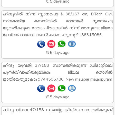
5 days ago
ഹിന്ദുവിൽ നിന്ന് സ്നാനപെട്ട ǎ 38/167 cm, B.Tech Civil
സ്വകാര്യ കമ്പനിയിൽ മാനേജർ സ്നാനപെട്ട
യുവതികളുടെ മാതാ പിതാക്കളിൽ നിന്ന് അനുയോജ്യമാ
യ വിവാഹാലോചനകൾ ക്ഷണി ക്കുന്നു 9188815086
5 days ago
ഹിന്ദു യുവതി 37/158 സാമ്പത്തികമുണ്ട് ഡിമാന്റില്ല
പുനർവിവാഹിതരുമാകാം ജില്ല തൊഴിൽ
ജാതിയേതുമാകാം 9744505706, New malabar malappuram
5 days ago
ഹിന്ദു വിധവ 47/158 ഡിമാന്റുകളില്ല സാമ്പത്തികമുണ്ട്