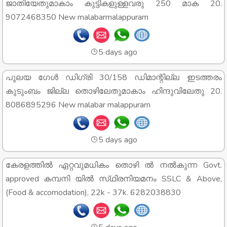
ജാതിയേതുമാകാം കുട്ടികളുള്ളവരു 250 മാക 20.
9072468350 New malabarmalappuram
5 days ago
പുലയ ഗേൾ ഡിഗ്രി 30/158 ഡിമാന്റില്ല ഇടത്തരം
കുടുംബം ജില്ല തൊഴിലേതുമാകാം ഹിന്ദുവിലേതു 20.
8086895296 New malabar malappuram
5 days ago
കേരളത്തിൽ ഏറ്റവുമധികം തൊഴി ൽ നൽകുന്ന Govt.
approved കമ്പനി യിൽ സ്‌ഥിരനിയമനം SSLC & Above,
(Food & accomodation), 22k - 37k. 6282038830