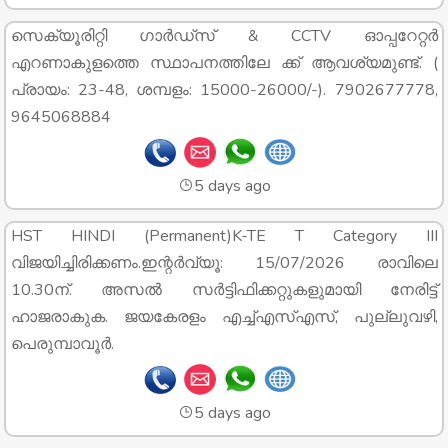
സെക്യൂരിറ്റി ഗാർഡ്സ് & CCTV ഓപ്പറേറ്റർ
എറണാകുളത്തെ സ്ഥാപനത്തിലേ ക്ക് ആവശ്യമുണ്ട്. (
പ്രായം: 23-48, ശമ്പളം: 15000-26000/-). 7902677778,
9645068884
5 days ago
HST HINDI (Permanent)K-TE T Category III
വിജയിച്ചിരിക്കണം.ഇന്റർവ്യൂ: 15/07/2026 രാവിലെ
10.30ന്. അസൽ സർട്ടിഫിക്കറ്റുകളുമായി നേരിട്ട്
ഹാജരാകുക. ജയകേരളം എച്ച്എസ്എസ്, പുല്ലുവഴി,
പെരുമ്പാവൂർ.
5 days ago