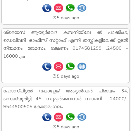
5 days ago
ശ്രെയസ് ആയുർവേദ കമ്പനിയിലേ ക്ക് പാക്കിംഗ്,
ഡെലിവറി, ഓഫീസ് സ്‌റ്റാഫ് എന്നീ തസ്തികളിലേക്ക് ഉടൻ
നിയമനം. താമസം, ഭക്ഷണം 0174581299 .24500 -
16000 مي
5 days ago
ഹോസ്‌പിറ്റൽ /കോളേജ് അറ്റെൻഡർ പ്രായം 34,
സെക്യൂരിറ്റി, 45, സൂപ്പർവൈസർ സാലറി : 24000/-
9544900505 കോതമംഗലം
5 days ago