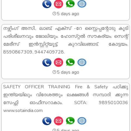
5 days ago
നഴ്സിംഗ് അസി., ലാബ്, എക്സ് -റേ സ്റ്റൈപ്പന്റോടു കൂടി
പരിശീലനവും ജോലിയും. ഹോസ്‌റ്റൽ സൗകര്യം. സെന്റ്
മേരീസ് ഇൻസ്റ്റിറ്റ്യൂട്ട്, കുറവിലങ്ങാട്, കോട്ടയം.
8590867309, 9447409728.
5 days ago
SAFETY OFFICER TRAINING Fire & Safety പഠിക്കു
ഇന്ത്യയിലും വിദേശത്തും ലക്ഷങ്ങൾ സമ്പാദി ക്കുന്ന
സേഫ്റ്റി ഓഫീസറാകാം. SOTA: 9895010036
www.sotaindia.com
5 days ago