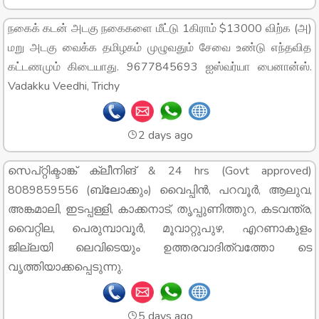
நகைக் கடன் அடகு நகைகளை மீட்டு 1கிராம் $13000 விற்க (அ)
மறு அடகு வைக்க தமிழகம் முழுவதும் சேவை உண்டு எந்தவித
கட்டணமும் கிடையாது. 9677845693 ஐஸ்வர்யா பைனான்ஸ்.
Vadakku Veedhi, Trichy
2 days ago
സെപ്റ്റിക്ടാങ്ക് ക്ലീനിങ് & 24 hrs (Govt approved)
8089859556 (ബ്ലോക്കും) വൈപ്പിൻ, പറവൂർ, ആലുവ,
അങ്കമാലി, ഇടപ്പള്ളി, കാക്കനാട്, തൃപ്പുണിത്തുറ, കടവന്ത്ര,
വൈറ്റില, പെരുമ്പാവൂർ, മൂവാറ്റുപുഴ, എറണാകുളം
ജില്ലയി ലെവിടെയും ഉത്തരവാദിത്വത്തോ ടെ
വൃത്തിയാക്കപ്പെടുന്നു.
5 days ago