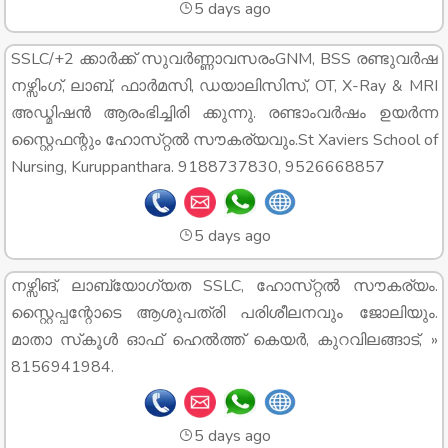
5 days ago
SSLC/+2 ക്കാർക്ക് സുവർണ്ണാവസരംGNM, BSS രണ്ടുവർഷ
നഴ്സിംഗ്, ലാബ്, ഫാർമസി, ഡയാലിസിസ്, OT, X-Ray & MRI
അഡ്മിഷൻ ആരംഭിച്ചിരി ക്കുന്നു. രണ്ടാംവർഷം ഉയർന്ന
സ്റ്റൈഫന്റും ഹോസ്‌റ്റൽ സൗകര്യവും.St Xaviers School of
Nursing, Kuruppanthara. 9188737830, 9526668857
5 days ago
നഴ്സിങ്, ലാബ്യോഗ്യത SSLC, ഹോസ്‌റ്റൽ സൗകര്യം.
സ്റ്റൈപ്പന്റോടെ ആശുപത്രി പരിശീലനവും ജോലിയും.
മാതാ സ്‌കൂൾ ഓഫ് ഹെൽത്ത് കെയർ, കുറവിലങ്ങാട്, »
8156941984.
5 days ago