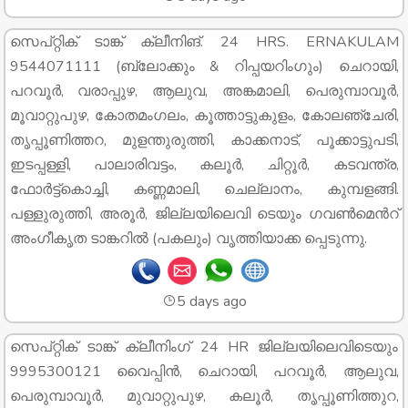
സെപ്റ്റിക് ടാങ്ക് ക്ലീനിങ്. 24 HRS. ERNAKULAM
9544071111 (ബ്ലോക്കും & റിപ്പയറിംഗും) ചെറായി,
പറവൂർ, വരാപ്പുഴ, ആലുവ, അങ്കമാലി, പെരുമ്പാവൂർ,
മൂവാറ്റുപുഴ, കോതമംഗലം, കൂത്താട്ടുകുളം, കോലഞ്ചേരി,
തൃപ്പൂണിത്തറ, മുളന്തുരുത്തി, കാക്കനാട്, പൂക്കാട്ടുപടി,
ഇടപ്പള്ളി, പാലാരിവട്ടം, കലൂർ, ചിറ്റൂർ, കടവന്ത്ര,
ഫോർട്ട്കൊച്ചി, കണ്ണമാലി, ചെല്ലാനം, കുമ്പളങ്ങി.
പള്ളുരുത്തി, അരൂർ, ജില്ലയിലെവി ടെയും ഗവൺമെൻറ്
അംഗീകൃത ടാങ്കറിൽ (പകലും) വൃത്തിയാക്ക പ്പെടുന്നു.
5 days ago
സെപ്റ്റിക് ടാങ്ക് ക്ലീനിംഗ് 24 HR ജില്ലയിലെവിടെയും
9995300121 വൈപ്പിൻ, ചെറായി, പറവൂർ, ആലുവ,
പെരുമ്പാവൂർ, മുവാറ്റുപുഴ, കലൂർ, തൃപ്പൂണിത്തുറ,