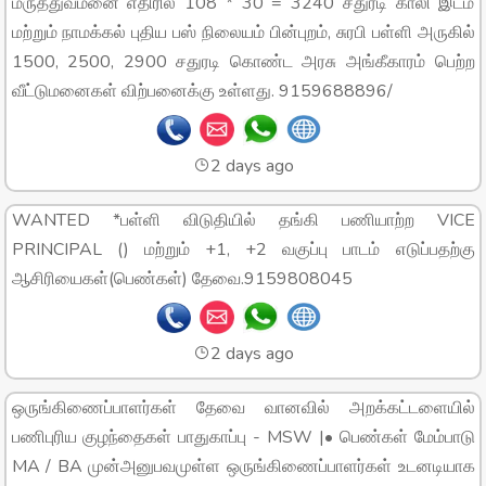
மருத்துவமனை எதிரில் 108 * 30 = 3240 சதுரடி காலி இடம்
மற்றும் நாமக்கல் புதிய பஸ் நிலையம் பின்புறம், சுரபி பள்ளி அருகில்
1500, 2500, 2900 சதுரடி கொண்ட அரசு அங்கீகாரம் பெற்ற
வீட்டுமனைகள் விற்பனைக்கு உள்ளது. 9159688896/
2 days ago
WANTED *பள்ளி விடுதியில் தங்கி பணியாற்ற VICE
PRINCIPAL () மற்றும் +1, +2 வகுப்பு பாடம் எடுப்பதற்கு
ஆசிரியைகள்(பெண்கள்) தேவை.9159808045
2 days ago
ஒருங்கிணைப்பாளர்கள் தேவை வானவில் அறக்கட்டளையில்
பணிபுரிய குழந்தைகள் பாதுகாப்பு - MSW |• பெண்கள் மேம்பாடு
MA / BA முன்அனுபவமுள்ள ஒருங்கிணைப்பாளர்கள் உடனடியாக