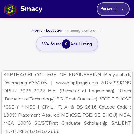
Smacy
fstart=1
Home
›
Education
›
Training Centers
›
->
We found
0
Ads Listing
SAPTHAGIRI COLLEGE OF ENGINEERING Periyanahalli,
Dharmapuri-635205. | www.sapthagiri.ac.in ADMISSIONS
OPEN 2026-2027 Β.Ε. (Bachelor of Engineering) B.Tech
(Bachelor of Technology) PG (Post Graduate) *ECE EIE *CSE
*CSE-Y * MECH, CIVIL *IT, AI & DS 2616 College Code :
100% Placement Assured ME (CSE, PSE, SE, ENGU) MBA,
MCA 100% SC/ST/First Graduate Scholarship SALIENT
FEATURES: 8754872666