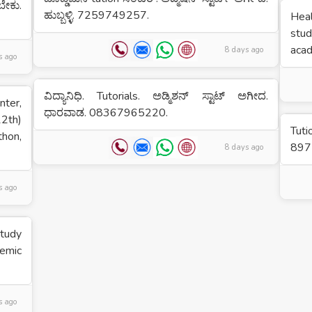
ೇಕು.
ಹುಬ್ಬಳ್ಳಿ. 7259749257.
Heal
stu
aca
8 days ago
s ago
ವಿದ್ಯಾನಿಧಿ. Tutorials. ಅಡ್ಮಿಶನ್ ಸ್ಟಾಟ್ ಅಗೀದ.
nter,
ಧಾರವಾಡ. 08367965220.
2th)
Tuti
hon,
897
8 days ago
s ago
study
demic
s ago