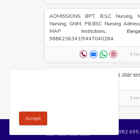
ADMISSIONS BPT, B.S.C Nursing, M
Nursing, GNM, PB.BSC Nursing Admissi
MAP Institutions, Bangalo
9886236341/9447040284.
8 day
ಟೀಚರ್ ಬೇಕು. Ma ba ಆಗಿ ರ ಬೇಕು. 1 ವರ್ಷ 
ಇರ ಬೇಕು. 08362285539.
Cookies
This website uses cookies to ensure you
8 day
get the best experience on our website.
Accept
+91 90 80 982 695