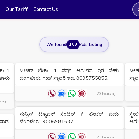
Our Tariff
Contact Us
We found
109
Ads Listing
ಕು. 1
ಟೀಚರ್ ಬೇಕು. 1 ವರ್ಷ ಅನುಭವ ಇರ ಬೇಕು.
ಟೀಚ
ೂರು
ಬೆಂಗಳೂರು. ಗುಡ್ ಸ್ಯಾಲರಿ ಇದ. 8095755855.
ಸ್ಯಾ
23 hours ago
s ago
ಸುನ್ರಿಸ್ ಟ್ಯೂಷನ್ ಸೆಂಟರ್ ಗೆ ಟೀಚರ್ ಬೇಕು.
ಸ್ಟೇ
ರವಾಡ.
ಬೆಂಗಳೂರು. 9008981637.
ಅನು
23 hours ago