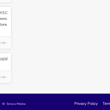
.S.C
ons.
re.
s ago
ಅನುಭವ
s ago
Privacy Policy
Term
©
Smacy Media