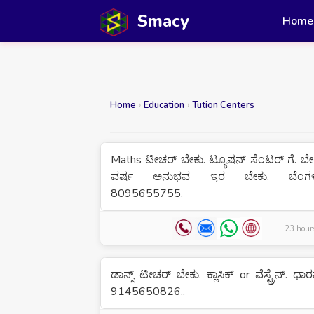
Smacy
Home
Home
›
Education
›
Tution Centers
Maths ಟೀಚರ್ ಬೇಕು. ಟ್ಯೂಷನ್ ಸೆಂಟರ್ ಗೆ. ಬೇ
ವರ್ಷ ಅನುಭವ ಇರ ಬೇಕು. ಬೆಂಗಳ
8095655755.
23 hour
ಡಾನ್ಸ್ ಟೀಚರ್ ಬೇಕು. ಕ್ಲಾಸಿಕ್ or ವೆಸ್ಟ್ರೆನ್. ಧಾ
9145650826..