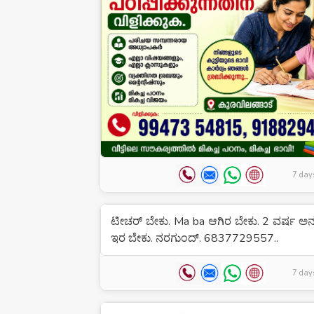
7 day
ಟೀಚರ್ ಬೇಕು. Ma ba ಆಗಿರ ಬೇಕು. 2 ವರ್ಷ ಅ
ಇರ ಬೇಕು. ನರಗುಂದ್. 6837729557..
7 day