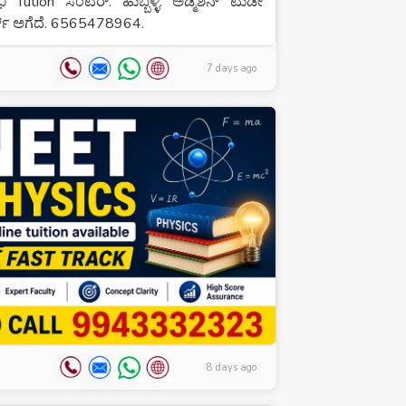
ಿ Tution ಸೆಂಟರ್. ಹುಬ್ಬಳ್ಳಿ. ಅಡ್ಮಿಶನ್ ಟುಡೇ
ರ್ಟ್ ಅಗೆದೆ. 6565478964.
7 days ago
8 days ago