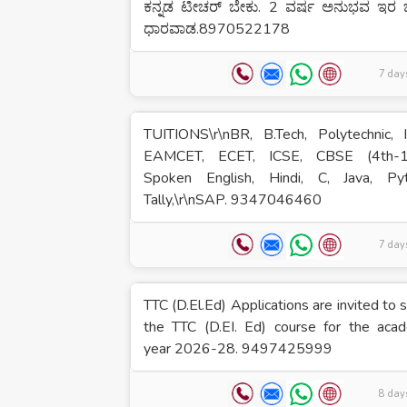
ಕನ್ನಡ ಟೀಚರ್ ಬೇಕು. 2 ವರ್ಷ ಅನುಭವ ಇರ ಬ
ಧಾರವಾಡ.8970522178
7 day
TUITIONS\r\nBR, B.Tech, Polytechnic, I
EAMCET, ECET, ICSE, CBSE (4th-1
Spoken English, Hindi, C, Java, Pyt
Tally,\r\nSAP. 9347046460
7 day
TTC (D.El.Ed) Applications are invited to 
the TTC (D.EI. Ed) course for the aca
year 2026-28. 9497425999
8 day