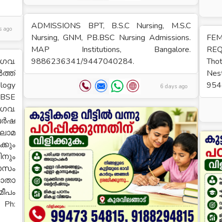
ADMISSIONS BPT, B.S.C Nursing, M.S.C
s ago
Nursing, GNM, PB.BSC Nursing Admissions.
FE
MAP Institutions, Bangalore.
RE
 ഗവ.
9886236341/9447040284.
Tho
്ത്
Nes
ogy
954
6 days ago
BSE
 ഗവ.
 വർഷ
ലോമ
്കും
ിനും
ലാസം
മാതാ
മീപം
 Ph: