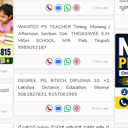
ಸುರಭ
ಸ್ಟಾ
7 days ago
WANTED PS TEACHER Timing: Morning /
Afternoon Section. Con: THEJASWEE E.M.
HIGH SCHOOL, M.R. Palli, Tirupati.
9985052187.
7 days ago
s ago
DEGREE, PG, B.TECH, DIPLOMA 10, +2,
Lakshya Distance Education, Shornur.
ನುಭವ
9061827631, 8157061965
8 days ago
s ago
ದೊಡ್ಡಮನಿ tution ಸೆಂಟರ್. ಅಡ್ಮಿಷನ್ ಸ್ಟಾರ್ಟ್ ಅಗೀ ದ.