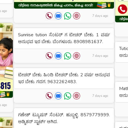
s ago
7 days ago
Sunriise tution ಸೆಂಟರ್ ಗ ಟೀಚರ್ ಬೇಕು. 1 ವರ್ಷ
ಅನುಭವ ಇರ ಬೇಕು. ಬೆಂಗಳೂರು. 8908981637.
Tuti
ಅನು
7 days ago
ಟೀಚರ್ ಬೇಕು. ಹಿಂದಿ ಟೀಚರ್ ಬೇಕು. 2 ವರ್ಷ ಅನುಭವ
ಇರ ಬೇಕು. ಗದಗ. 9632262483.
Mat
ಅನು
7 days ago
s ago
ಗಣೇಶ್ ಟ್ಯೂಷನ್ ಸೆಂಟರ್. ಹುಬ್ಬಳ್ಳಿ. 8579779999.
ಅಡ್ಮಿಶನ್ ಸ್ಟಾರ್ಟ್ ಆಗಿದ.