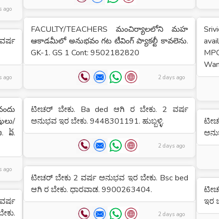
s ago
FACULTY/TEACHERS మంచిర్యాలలోని మహ
Sri
 ವರ್ಷ
ఆకాడమీలో అనుభవం గట టీవింగ్ ప్యాకల్టీ కావలెను.
avai
GK-1. GS 1 Cont: 9502182820
MPC
Want
s ago
2 days ago
 నందు
ಟೀಚರ್ ಬೇಕು. Ba ded ಆಗಿ ರ ಬೇಕು. 2 ವರ್ಷ
ులు/
ಅನುಭವ ಇರ ಬೇಕು. 9448301191. ಹುಬ್ಬಳ್ಳಿ.
ಟೀಚ
. ລ້.
ಅನು
2 days ago
s ago
ಟೀಚರ್ ಬೇಕು 2 ವರ್ಷ ಅನುಭವ ಇರ ಬೇಕು. Bsc bed
ಆಗಿ ರ ಬೇಕು. ಧಾರವಾಡ. 9900263404.
ಟೀಚರ
ವರ್ಷ
ಇರ 
ೇಕು.
2 days ago