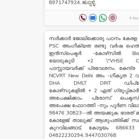
8971747924. ಹುಬ್ಬಳ್ಳಿ.
4 day
സർക്കാർ ജോലിക്കൊരു പഠനം കേരള
PSC അംഗീക്യത രണ്ടു വർഷ ഹെൽത
ഇൻസ്പെക്ടർ -കോഴ്‌സിൽ Biol
യോടുകൂടി +2 \"VHSE C
പാസ്സായവർക്ക് പ്രവേശനം. കേന്ദ്ര
NCVRT New Delhi അം -ഗീകൃത 2
DHA DMLT DRIT ഡിപ്
കോഴ്‌സുകളിൽ + 2 ഏത് ഗ്രൂപ്പ്കാർക
അപേക്ഷിക്കാം. പ്രോസ് പെക്ടസ
അപേക്ഷ ഫോറത്തി -നും പൂർണ വി
98476 30823--ൽ അയക്കുക. ഭാരത് 
കോളേജ് താലൂക്ക് ആശുപത്രിക്ക് സ
കുറവിലങ്ങാട്, കോട്ടയം 686633
04822230294, 9447030768