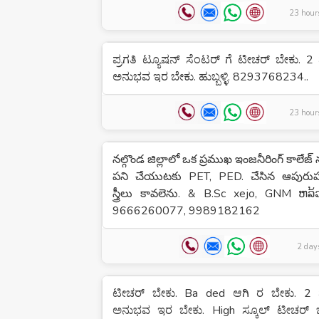
23 hour
ಪ್ರಗತಿ ಟ್ಯೂಷನ್ ಸೆಂಟರ್ ಗೆ ಟೀಚರ್ ಬೇಕು. 2
ಅನುಭವ ಇರ ಬೇಕು. ಹುಬ್ಬಳ್ಳಿ. 8293768234..
23 hour
నల్గొండ జిల్లాలో ఒక ప్రముఖ ఇంజనీరింగ్ కాలేజ్
పని చేయుటకు PET, PED. చేసిన ఆపురుష
స్త్రీలు కావలెను. & B.Sc xejo, GNM ຫລ້ວ
9666260077, 9989182162
2 day
ಟೀಚರ್ ಬೇಕು. Ba ded ಆಗಿ ರ ಬೇಕು. 2 
ಅನುಭವ ಇರ ಬೇಕು. High ಸ್ಕೂಲ್ ಟೀಚರ್ ಬ